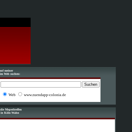
auf meiner
im Web suchen:
Web
www.zuendapp-colonia.de
die Mopedtreffen
f in Köln-Wahn