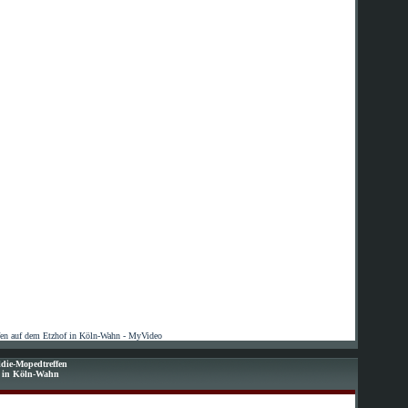
fen auf dem Etzhof in Köln-Wahn - MyVideo
die-Mopedtreffen
f in Köln-Wahn