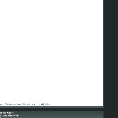
ped Treffen auf dem Eltzhof in K… - MyVideo
ahner Oldie-
f dem Eltzhof in