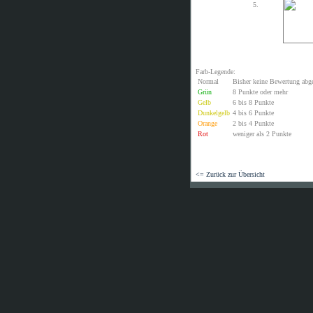
5.
Farb-Legende:
Normal
Bisher keine Bewertung abg
Grün
8 Punkte oder mehr
Gelb
6 bis 8 Punkte
Dunkelgelb
4 bis 6 Punkte
Orange
2 bis 4 Punkte
Rot
weniger als 2 Punkte
<= Zurück zur Übersicht