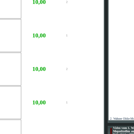
10,00
2
10,00
1
10,00
2
10,00
1
2. Wahner Oldie-Mo
Video vom 1. W
Mopedtreffen au