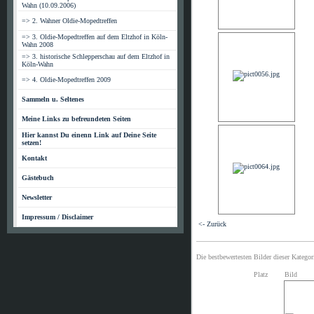
Wahn (10.09.2006)
=> 2. Wahner Oldie-Mopedtreffen
=> 3. Oldie-Mopedtreffen auf dem Eltzhof in Köln-
Wahn 2008
=> 3. historische Schlepperschau auf dem Eltzhof in
Köln-Wahn
=> 4. Oldie-Mopedtreffen 2009
Sammeln u. Seltenes
Meine Links zu befreundeten Seiten
Hier kannst Du einenn Link auf Deine Seite
setzen!
Kontakt
Gästebuch
Newsletter
Impressum / Disclaimer
<- Zurück
Die bestbewertesten Bilder dieser Kategor
Platz
Bild