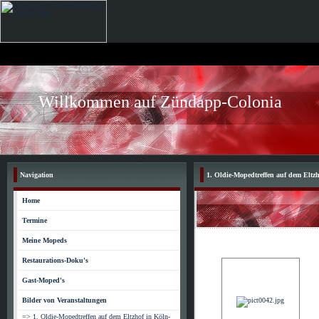
Willkommen auf Zündapp-Colonia
Navigation
1. Oldie-Mopedtreffen auf dem Eltz
Home
Termine
Meine Mopeds
Restaurations-Doku's
Gast-Moped's
Bilder von Veranstaltungen
=> 1. Oldie-Mopedtreffen auf dem Eltzhof in Köln-