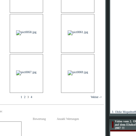
1
2
3
4
Weiter ->
ie:
3. Oldie Mopedtref
Bewertung
Anzahl Wertungen
Video vom 2. Ol
auf dem Eltzho
2007 !!!