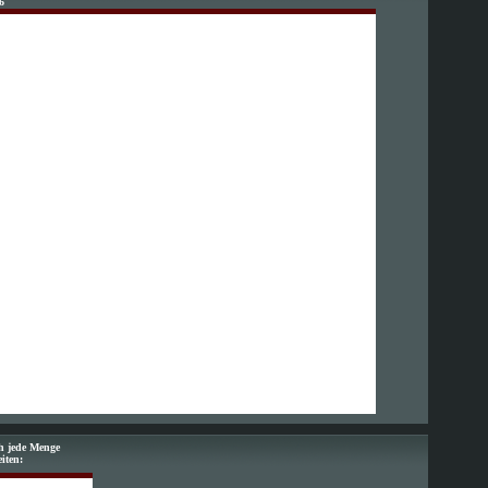
6
ch jede Menge
eiten: