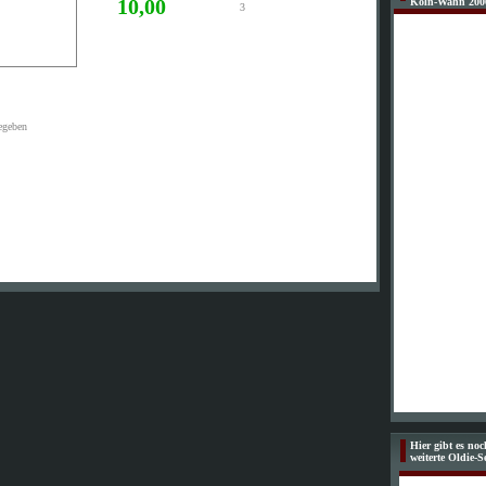
10,00
Köln-Wahn 200
3
egeben
Hier gibt es no
weiterte Oldie-S