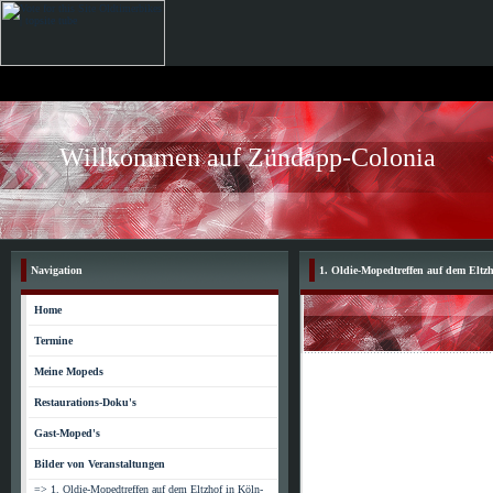
Willkommen auf Zündapp-Colonia
Navigation
1. Oldie-Mopedtreffen auf dem Eltz
Home
Termine
Meine Mopeds
Restaurations-Doku's
Gast-Moped's
Bilder von Veranstaltungen
=> 1. Oldie-Mopedtreffen auf dem Eltzhof in Köln-