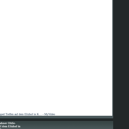
ped Treffen auf dem Eltzhof in K… - MyVideo
ahner Oldie-
f dem Eltzhof in