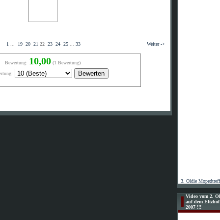
1
...
19
20
21
22
23
24
25
...
33
Weiter ->
10,00
Bewertung:
(1 Bewertung)
rtung:
3. Oldie Mopedtref
Video vom 2. Ol
auf dem Eltzho
2007 !!!