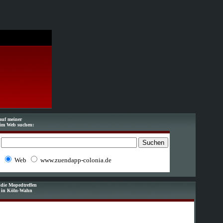
auf meiner
im Web suchen:
Web
www.zuendapp-colonia.de
die Mopedtreffen
f in Köln-Wahn