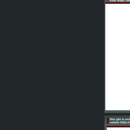
Köln-Wahn 200
Hier gibt es no
weiterte Oldie-S