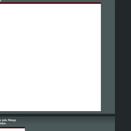
6
ch jede Menge
eiten: