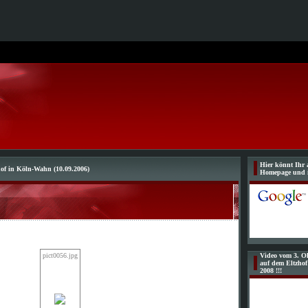
Hier könnt Ihr 
hof in Köln-Wahn (10.09.2006)
Homepage und 
pict0056.jpg
Video vom 3. Ol
auf dem Eltzho
2008 !!!