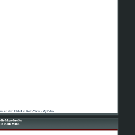
fen auf dem Etzhof in Köln-Wahn - MyVideo
die-Mopedtreffen
f in Köln-Wahn