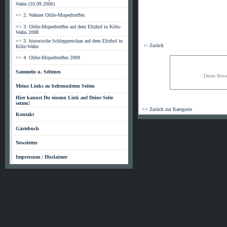
Wahn (10.09.2006)
=> 2. Wahner Oldie-Mopedtreffen
=> 3. Oldie-Mopedtreffen auf dem Eltzhof in Köln-
Wahn 2008
=> 3. historische Schlepperschau auf dem Eltzhof in
<- Zurück
Köln-Wahn
=> 4. Oldie-Mopedtreffen 2009
Sammeln u. Seltenes
Deine Bewe
Meine Links zu befreundeten Seiten
Hier kannst Du einenn Link auf Deine Seite
setzen!
<= Zurück zur Kategorie
Kontakt
Gästebuch
Newsletter
Impressum / Disclaimer