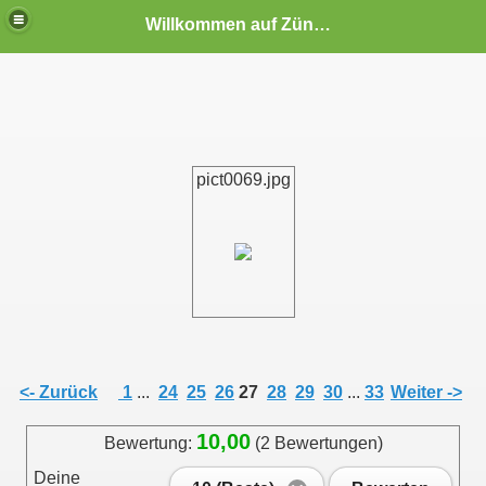
Willkommen auf Zündapp-Colonia
pict0069.jpg
Eltzhof in Köln-Wahn (10.09.2006)
<- Zurück
1
...
24
25
26
27
28
29
30
...
33
Weiter ->
 Eltzhof in Köln-Wahn 2008
10,00
Bewertung:
(2 Bewertungen)
Deine
 auf dem Eltzhof in Köln-Wahn