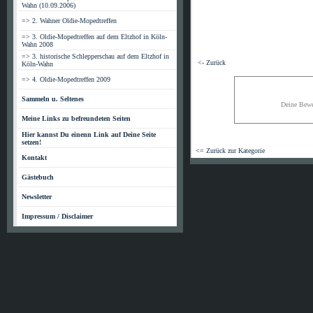
Wahn (10.09.2006)
=> 2. Wahner Oldie-Mopedtreffen
=> 3. Oldie-Mopedtreffen auf dem Eltzhof in Köln-
Wahn 2008
=> 3. historische Schlepperschau auf dem Eltzhof in
<- Zurück
Köln-Wahn
=> 4. Oldie-Mopedtreffen 2009
Sammeln u. Seltenes
Deine Bewe
Meine Links zu befreundeten Seiten
Hier kannst Du einenn Link auf Deine Seite
setzen!
<= Zurück zur Kategorie
Kontakt
Gästebuch
Newsletter
Impressum / Disclaimer