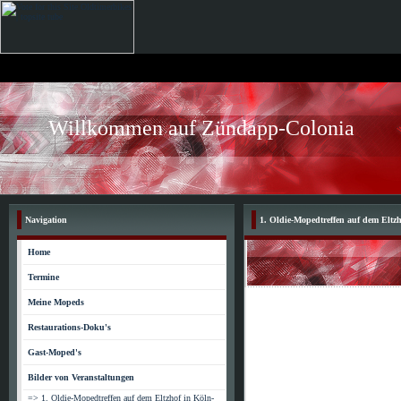
Willkommen auf Zündapp-Colonia
Navigation
1. Oldie-Mopedtreffen auf dem Eltz
Home
Termine
Meine Mopeds
Restaurations-Doku's
Gast-Moped's
Bilder von Veranstaltungen
=> 1. Oldie-Mopedtreffen auf dem Eltzhof in Köln-