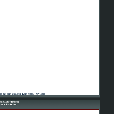
fen auf dem Etzhof in Köln-Wahn - MyVideo
die-Mopedtreffen
f in Köln-Wahn