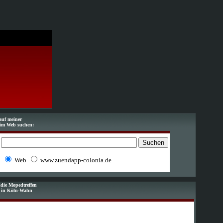
auf meiner
im Web suchen:
Web
www.zuendapp-colonia.de
die Mopedtreffen
f in Köln-Wahn