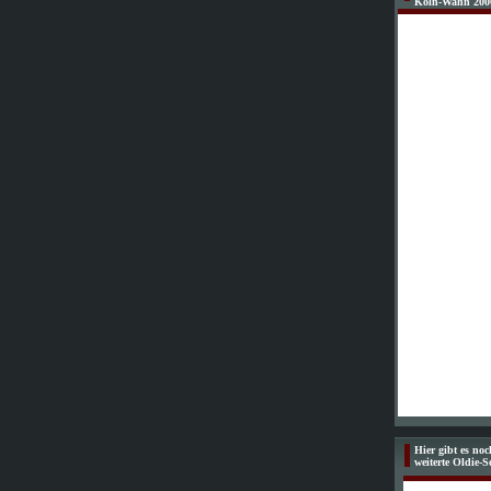
Köln-Wahn 200
Hier gibt es no
weiterte Oldie-S