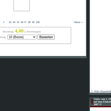
1
...
93
94
95
96
97
98
99
100
Weiter ->
4,00
Bewertung:
(2 Bewertungen)
rtung:
3. Oldie Mopedtref
Video vom 2. Ol
auf dem Eltzho
2007 !!!