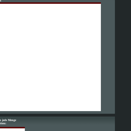
6
ch jede Menge
eiten: