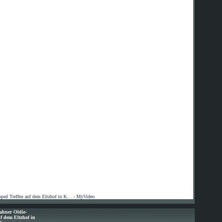
ped Treffen auf dem Eltzhof in K… - MyVideo
ahner Oldie-
f dem Eltzhof in