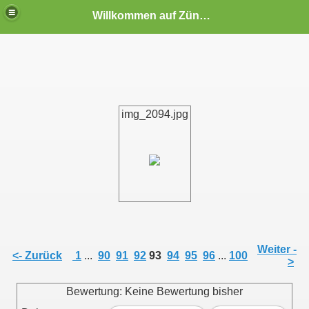
Willkommen auf Zündapp-Colonia
img_2094.jpg
Eltzhof in Köln-Wahn (10.09.2006)
Weiter -
<- Zurück
1
...
90
91
92
93
94
95
96
...
100
>
 Eltzhof in Köln-Wahn 2008
Bewertung: Keine Bewertung bisher
 auf dem Eltzhof in Köln-Wahn