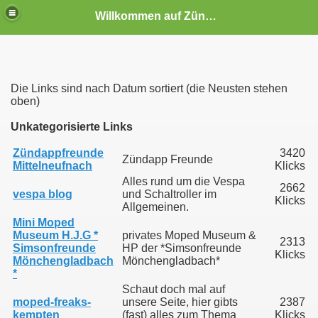
Willkommen auf Zündapp-Colonia
Die Links sind nach Datum sortiert (die Neusten stehen
oben)
Unkategorisierte Links
Zündappfreunde
3420
Zündapp Freunde
Mittelneufnach
Klicks
Alles rund um die Vespa
2662
vespa blog
und Schaltroller im
Klicks
Allgemeinen.
Mini Moped
Museum H.J.G *
privates Moped Museum &
2313
Simsonfreunde
HP der *Simsonfreunde
Klicks
en
Mönchengladbach
Mönchengladbach*
*
ine Seite setzen!
Schaut doch mal auf
moped-freaks-
unsere Seite, hier gibts
2387
kempten
(fast) alles zum Thema
Klicks