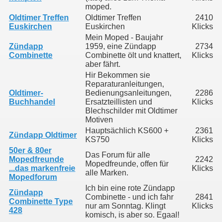
moped.
Oldtimer Treffen
Oldtimer Treffen
2410
Euskirchen
Euskirchen
Klicks
Mein Moped - Baujahr
Zündapp
1959, eine Zündapp
2734
Combinette
Combinette ölt und knattert,
Klicks
aber fährt.
Hir Bekommen sie
Reparaturanleitungen,
Oldtimer-
Bedienungsanleitungen,
2286
Buchhandel
Ersatzteillisten und
Klicks
Blechschilder mit Oldtimer
Motiven
Hauptsächlich KS600 +
2361
Zündapp Oldtimer
KS750
Klicks
50er & 80er
Das Forum für alle
Mopedfreunde
2242
Mopedfreunde, offen für
...das markenfreie
Klicks
alle Marken.
Mopedforum
Ich bin eine rote Zündapp
Zündapp
Combinette - und ich fahr
2841
Combinette Type
nur am Sonntag. Klingt
Klicks
428
komisch, is aber so. Egaal!