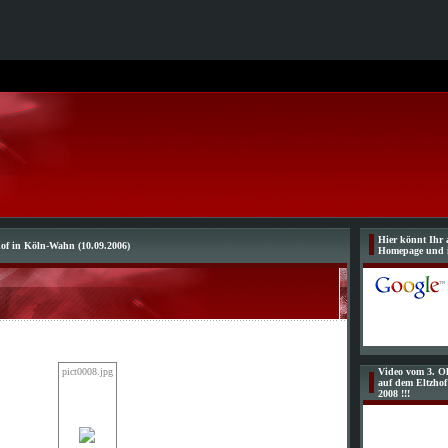
Hier könnt Ihr 
hof in Köln-Wahn (10.09.2006)
Homepage und 
pict0008.jpg
Video vom 3. Ol
auf dem Eltzho
2008 !!!