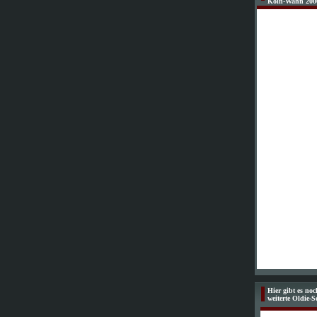
Köln-Wahn 200
Hier gibt es no
weiterte Oldie-S