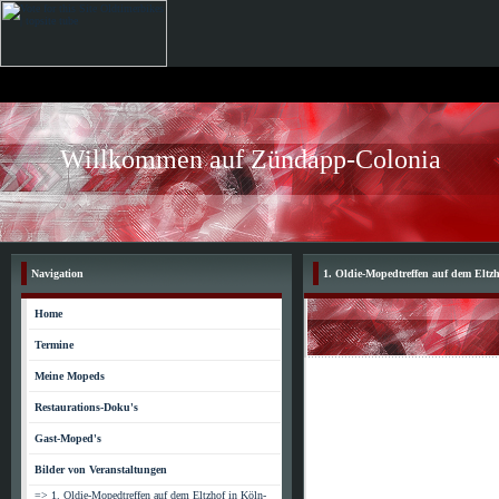
Willkommen auf Zündapp-Colonia
Navigation
1. Oldie-Mopedtreffen auf dem Eltz
Home
Termine
Meine Mopeds
Restaurations-Doku's
Gast-Moped's
Bilder von Veranstaltungen
=> 1. Oldie-Mopedtreffen auf dem Eltzhof in Köln-