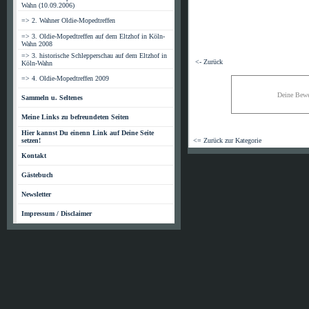
Wahn (10.09.2006)
=> 2. Wahner Oldie-Mopedtreffen
=> 3. Oldie-Mopedtreffen auf dem Eltzhof in Köln-
Wahn 2008
=> 3. historische Schlepperschau auf dem Eltzhof in
<- Zurück
Köln-Wahn
=> 4. Oldie-Mopedtreffen 2009
Deine Bewe
Sammeln u. Seltenes
Meine Links zu befreundeten Seiten
Hier kannst Du einenn Link auf Deine Seite
setzen!
<= Zurück zur Kategorie
Kontakt
Gästebuch
Newsletter
Impressum / Disclaimer