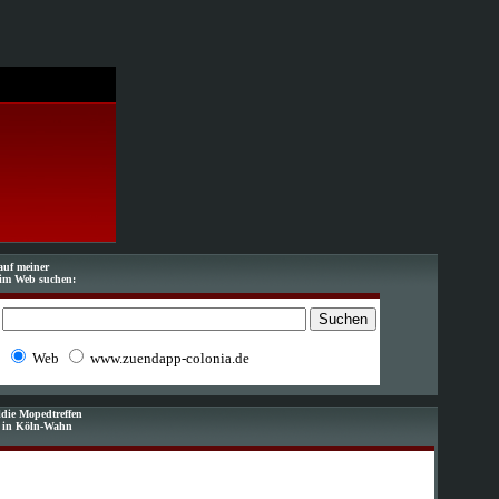
auf meiner
im Web suchen:
Web
www.zuendapp-colonia.de
die Mopedtreffen
f in Köln-Wahn