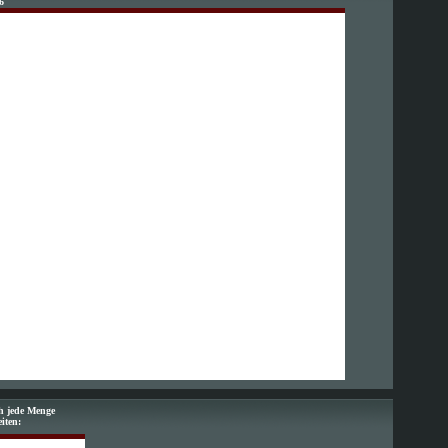
6
ch jede Menge
eiten: