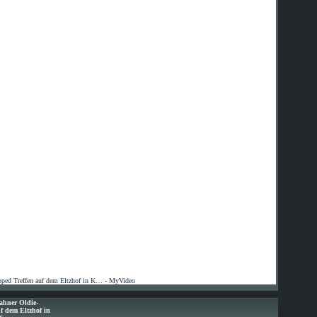
ped Treffen auf dem Eltzhof in K… - MyVideo
ahner Oldie-
f dem Eltzhof in