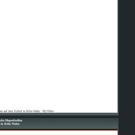
fen auf dem Etzhof in Köln-Wahn - MyVideo
die-Mopedtreffen
f in Köln-Wahn