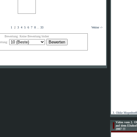
1
2
3
4
5
6
7
8
...
33
Weiter ->
Bewertung: Keine Bewertung bisher
rtung:
3. Oldie Mopedtref
Video vom 2. Ol
auf dem Eltzho
2007 !!!