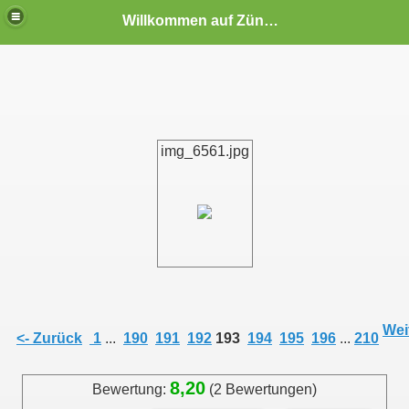
Willkommen auf Zündapp-Colonia
img_6561.jpg
Eltzhof in Köln-Wahn (10.09.2006)
Weit
<- Zurück
1
...
190
191
192
193
194
195
196
...
210
 Eltzhof in Köln-Wahn 2008
8,20
Bewertung:
(2 Bewertungen)
 auf dem Eltzhof in Köln-Wahn