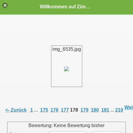
Willkommen auf Zündapp-Colonia
img_6535.jpg
Eltzhof in Köln-Wahn (10.09.2006)
Weit
<- Zurück
1
...
175
176
177
178
179
180
181
...
210
 Eltzhof in Köln-Wahn 2008
Bewertung: Keine Bewertung bisher
 auf dem Eltzhof in Köln-Wahn