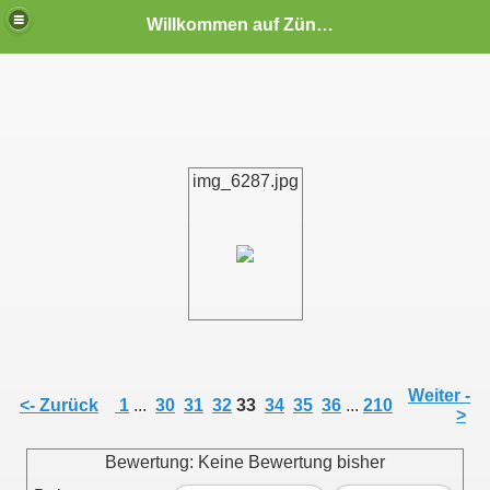
Willkommen auf Zündapp-Colonia
img_6287.jpg
Eltzhof in Köln-Wahn (10.09.2006)
Weiter -
<- Zurück
1
...
30
31
32
33
34
35
36
...
210
>
 Eltzhof in Köln-Wahn 2008
Bewertung: Keine Bewertung bisher
 auf dem Eltzhof in Köln-Wahn