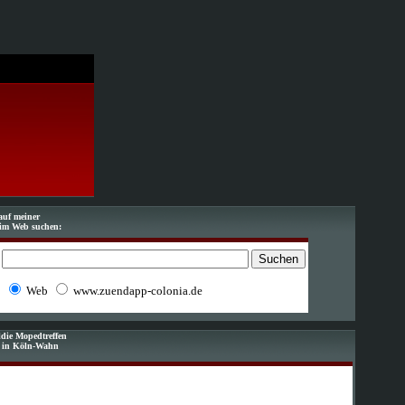
auf meiner
im Web suchen:
Web
www.zuendapp-colonia.de
die Mopedtreffen
f in Köln-Wahn