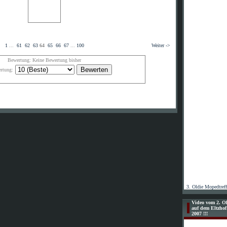
1
...
61
62
63
64
65
66
67
...
100
Weiter ->
Bewertung: Keine Bewertung bisher
rtung:
3. Oldie Mopedtref
Video vom 2. Ol
auf dem Eltzho
2007 !!!