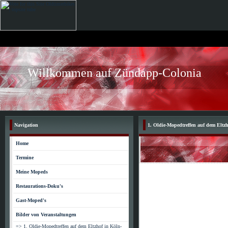
Willkommen auf Zündapp-Colonia
Navigation
1. Oldie-Mopedtreffen auf dem Eltz
Home
Termine
Meine Mopeds
Restaurations-Doku's
Gast-Moped's
Bilder von Veranstaltungen
=> 1. Oldie-Mopedtreffen auf dem Eltzhof in Köln-