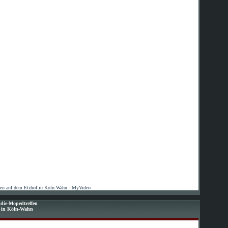
fen auf dem Etzhof in Köln-Wahn - MyVideo
die-Mopedtreffen
f in Köln-Wahn