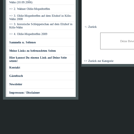
Wahn (10.09.2006)
=> 2. Wahner Oldie-Mopedtreffen
=> 3. Oldie-Mopedtreffen auf dem Eltzhof in Köln-
Wahn 2008
=> 3. historische Schlepperschau auf dem Eltzhof in
<- Zurück
Köln-Wahn
=> 4. Oldie-Mopedtreffen 2009
Deine Bewe
Sammeln u. Seltenes
Meine Links zu befreundeten Seiten
Hier kannst Du einenn Link auf Deine Seite
setzen!
<= Zurück zur Kategorie
Kontakt
Gästebuch
Newsletter
Impressum / Disclaimer