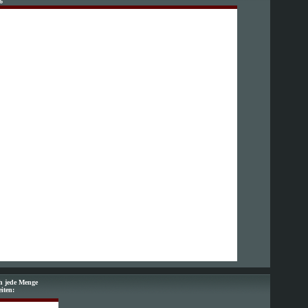
6
ch jede Menge
eiten: