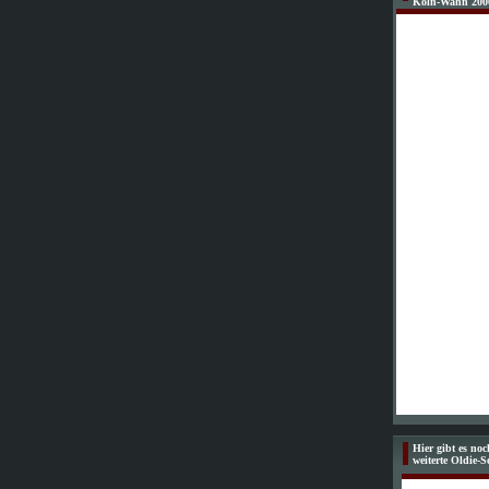
Köln-Wahn 200
Hier gibt es no
weiterte Oldie-S