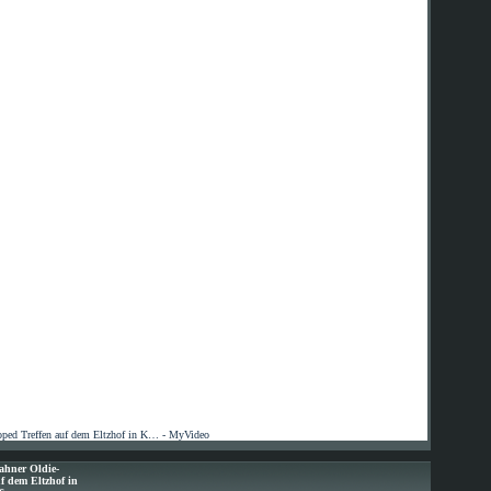
ped Treffen auf dem Eltzhof in K… - MyVideo
ahner Oldie-
f dem Eltzhof in