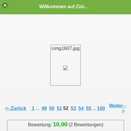
Willkommen auf Zündapp-Colonia
cimg1607.jpg
Eltzhof in Köln-Wahn (10.09.2006)
Weiter -
<- Zurück
1
...
49
50
51
52
53
54
55
...
100
>
 Eltzhof in Köln-Wahn 2008
10,00
Bewertung:
(2 Bewertungen)
 auf dem Eltzhof in Köln-Wahn